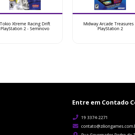
Tokio Xtreme Racing Drift
Midway Arcade Treasures
PlayStation 2 - Seminovo
PlayStation 2
Entre em Contado C
19 3374-2271
contato@ziliongames.com.
Rua Governador Pedro de 