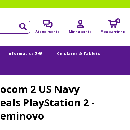
0
Atendimento
Minha conta
Meu carrinho
Informática ZG!
Celulares & Tablets
Socom 2 US Navy
eals PlayStation 2 -
Seminovo