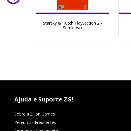
 Returns
Starsky & Hutch PlayStation 2 -
eminovo
Seminovo
Ajuda e Suporte ZG!
Sobre a Zilion Games
Perguntas Frequentes
Formas de Pagamento