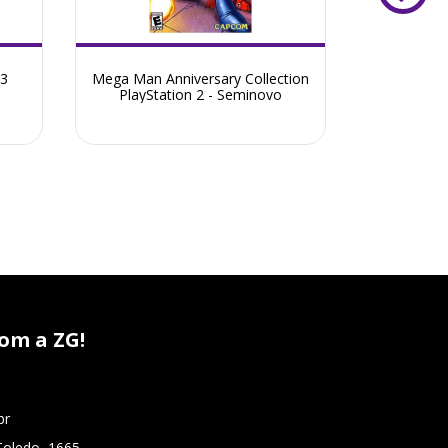
 3
Mega Man Anniversary Collection
Band He
PlayStation 2 - Seminovo
om a ZG!
br
Toledo, 1665