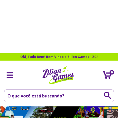
Olá, Tudo Bem! Bem Vindo a Zilion Games - ZG!
0