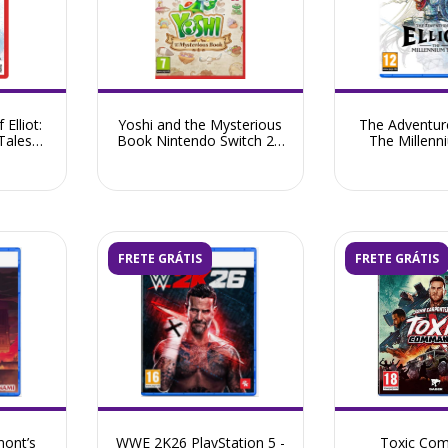
Elliot:
Yoshi and the Mysterious
The Adventures
Tales
Book Nintendo Switch 2 -
The Millenn
 - Pré-
Pré-Venda Maio 2026
PlayStation 5 
026
Junho 
FRETE GRÁTIS
FRETE GRÁTIS
mont’s
WWE 2K26 PlayStation 5 -
Toxic Co