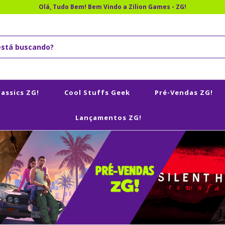
Olá, Tudo Bem! Bem Vindo a Zilion Games - ZG!
lassics ZG!
Cool Stuffs Geek
Pré-Vendas ZG!
Lançamentos ZG!