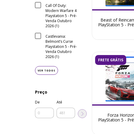
Call Of Duty:
Modern Warfare 4
Playstation 5 - Pré-
Beast of Reincar
Venda Outubro
PlayStation 5 - Pr
2026 (1)
Agosto 202
Castlevania:
Belmont’s Curse
Playstation 5 - Pré-
Venda Outubro
2026 (1)
FRETE GRÁTIS
VER TODOS
Preço
De
Até
Forza Horizo
PlayStation 5 - Pr
Maio 2026