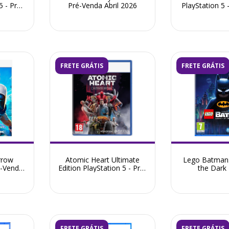
5 - Pré-
Pré-Venda Abril 2026
PlayStation 5 
2026
Abril 
FRETE GRÁTIS
FRETE GRÁTIS
rrow
Atomic Heart Ultimate
Lego Batman:
é-Venda
Edition PlayStation 5 - Pré-
the Dark 
Venda Novembro 2026
PlayStation 5 
Maio 
FRETE GRÁTIS
FRETE GRÁTIS