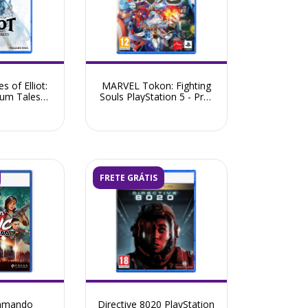
 of Elliot:
MARVEL Tokon: Fighting
ium Tales
Souls PlayStation 5 - Pré-
- Pré-Venda
Venda Agosto 2026
2026
FRETE GRÁTIS
mmando
Directive 8020 PlayStation