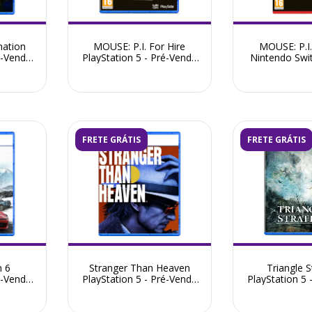
nation
MOUSE: P.I. For Hire
MOUSE: P.I.
é-Venda
PlayStation 5 - Pré-Venda
Nintendo Swit
6
Julho 2026
Venda Jul
FRETE GRÁTIS
FRETE GRÁTIS
n 6
Stranger Than Heaven
Triangle S
é-Venda
PlayStation 5 - Pré-Venda
PlayStation 5 
Agosto 2026
Novembr