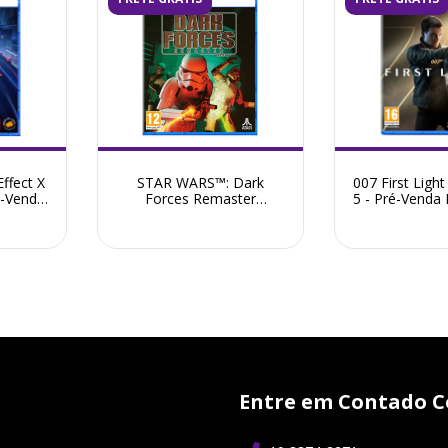
ffect X
STAR WARS™: Dark
007 First Light
é-Venda
Forces Remaster
5 - Pré-Venda
26
PlayStation 5 - Pré-Venda
Março 2026
Entre em Contado C