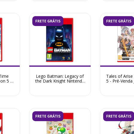
FRETE GRÁTIS
FRETE GRÁTIS
 Time
Lego Batman: Legacy of
Tales of Arise
ion 5 -
the Dark Knight Nintendo
5 - Pré-Venda
 2026
Switch 2 - Pré-Venda Maio
2026
FRETE GRÁTIS
FRETE GRÁTIS