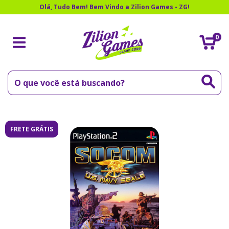
Olá, Tudo Bem! Bem Vindo a Zilion Games - ZG!
0
FRETE GRÁTIS