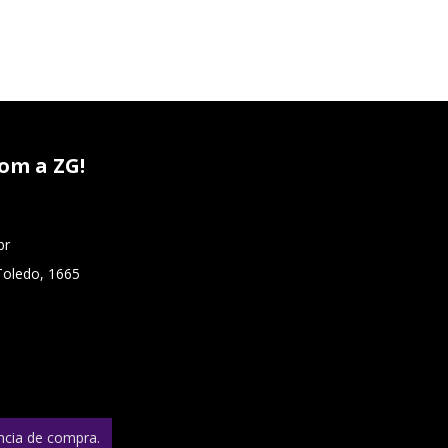
om a ZG!
br
Toledo, 1665
ência de compra.