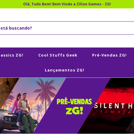
Olá, Tudo Bem! Bem Vindo a Zilion Games - ZG!
lassics ZG!
Cool Stuffs Geek
Pré-Vendas ZG!
Lançamentos ZG!