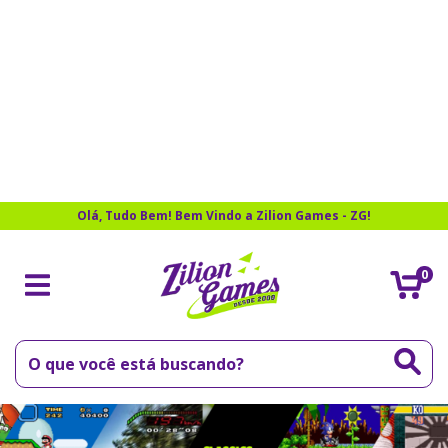
Olá, Tudo Bem! Bem Vindo a Zilion Games - ZG!
0