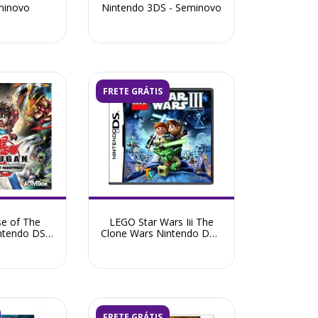
minovo
Nintendo 3DS - Seminovo
FRETE GRÁTIS
se of The
LEGO Star Wars Iii The
ntendo DS -
Clone Wars Nintendo DS -
ovo
Seminovo
FRETE GRÁTIS