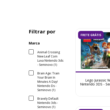
Filtrar por
FRETE GRÁTIS
Marca
Animal Crossing
New Leaf Com
Luva Nintendo 3ds
- Seminovo (1)
Brain Age: Train
Your Brain In
Lego Jurassic W
Minutes A Day!
Nintendo 3DS - S
Nintendo Ds -
Seminovo (1)
Bravely Default
Nintendo 3ds -
Seminovo (1)