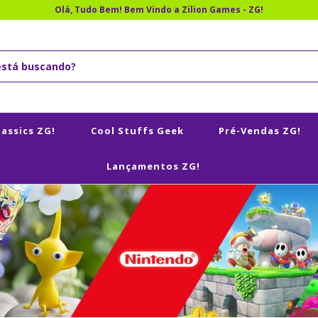
Olá, Tudo Bem! Bem Vindo a Zilion Games - ZG!
lassics ZG!
Cool Stuffs Geek
Pré-Vendas ZG!
Lançamentos ZG!