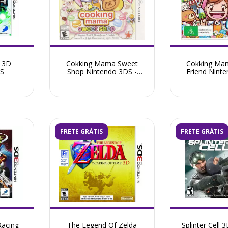
 3D
Cokking Mama Sweet
Cokking Ma
DS
Shop Nintendo 3DS -
Friend Nint
Seminovo
Semin
FRETE GRÁTIS
FRETE GRÁTIS
Racing
The Legend Of Zelda
Splinter Cell 