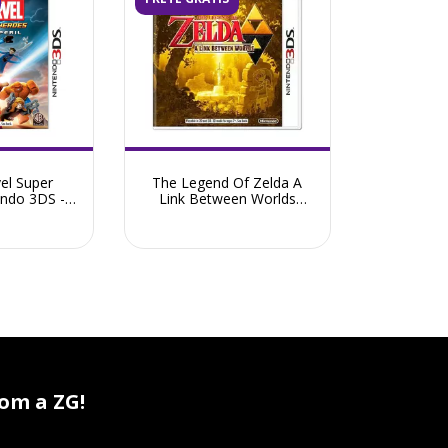
el Super
The Legend Of Zelda A
endo 3DS -
Link Between Worlds
ovo
Nintendo 3DS - Seminovo
om a ZG!