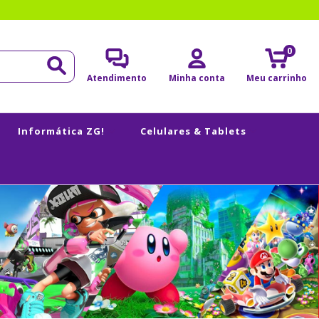
0
Atendimento
Minha conta
Meu carrinho
Informática ZG!
Celulares & Tablets