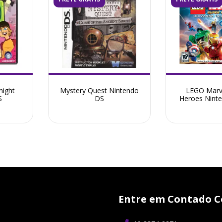
night
Mystery Quest Nintendo
LEGO Marv
S
DS
Heroes Nint
Semin
Entre em Contado C