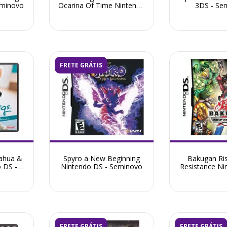
eminovo
Ocarina Of Time Nintendo
3DS - Se
3DS - Seminovo
FRETE GRÁTIS
ahua &
Spyro a New Beginning
Bakugan Ri
o DS -
Nintendo DS - Seminovo
Resistance Ni
Semin
FRETE GRÁTIS
FRETE GRÁTIS