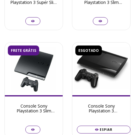
Playstation 3 Super Slim
Playstation 3 Slim
250GB + Jogos + Frete
160GB + Jogos + Frete
Grátis + Garantia ZG!
Grátis + Garantia ZG!
FRETE GRÁTIS
ESGOTADO
Console Sony
Console Sony
Playstation 3 Slim
Playstation 3
160GB Destravado HEN
Destravado Super Slim
+ Frete Grátis +
250GB + Jogos + Frete
Garantia ZG!
Grátis + Garantia ZG!
ESPIAR