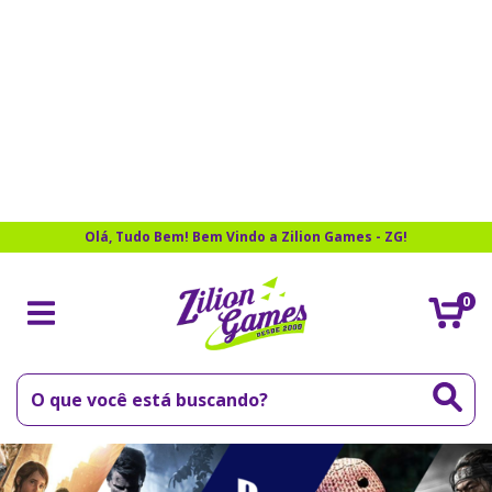
Olá, Tudo Bem! Bem Vindo a Zilion Games - ZG!
0