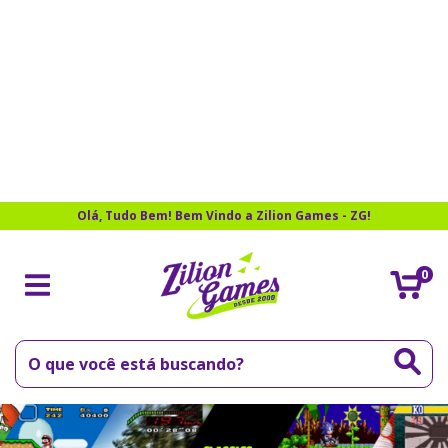
Olá, Tudo Bem! Bem Vindo a Zilion Games - ZG!
0