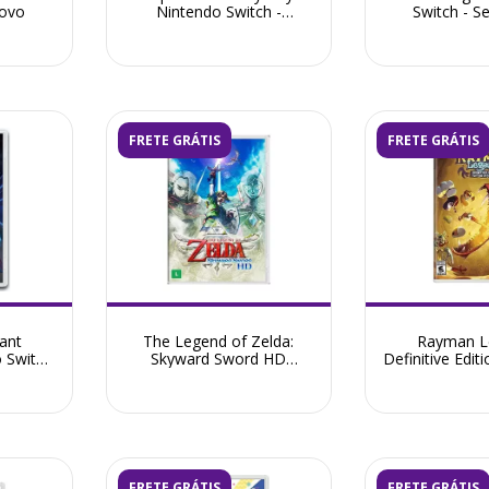
novo
Nintendo Switch -
Switch - 
Seminovo
FRETE GRÁTIS
FRETE GRÁTIS
ant
The Legend of Zelda:
Rayman L
 Switch
Skyward Sword HD
Definitive Edit
Nintendo Switch -
Switch - 
Seminovo
FRETE GRÁTIS
FRETE GRÁTIS