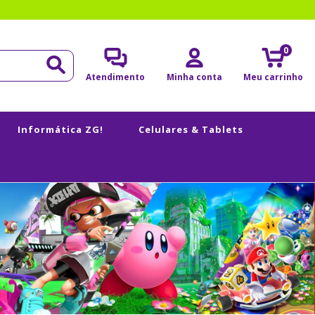
0
Atendimento
Minha conta
Meu carrinho
Informática ZG!
Celulares & Tablets