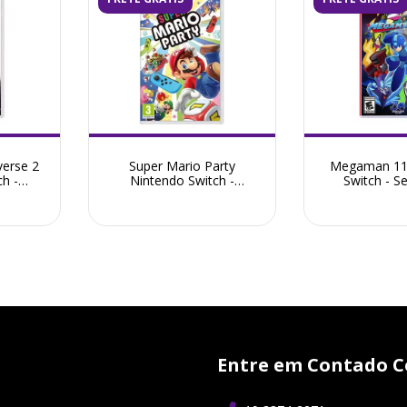
verse 2
Super Mario Party
Megaman 11
h -
Nintendo Switch -
Switch - 
Seminovo
Entre em Contado C