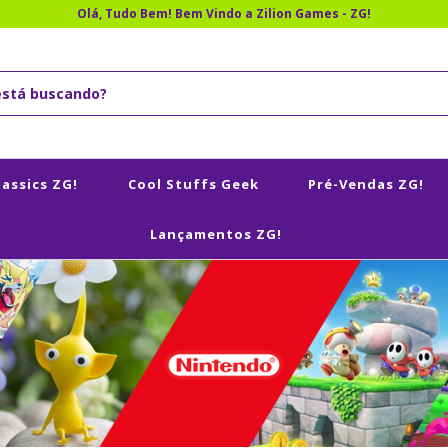
Olá, Tudo Bem! Bem Vindo a Zilion Games - ZG!
lassics ZG!
Cool Stuffs Geek
Pré-Vendas ZG!
Lançamentos ZG!