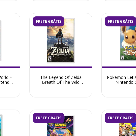
FRETE GRÁTIS
FRETE GRÁTIS
orld +
The Legend Of Zelda
Pokémon Let's
ntendo
Breath Of The Wild
Nintendo S
novo
Nintendo Switch -
Semin
Seminovo
FRETE GRÁTIS
FRETE GRÁTIS