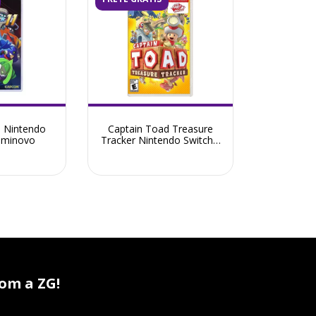
 Nintendo
Captain Toad Treasure
Seminovo
Tracker Nintendo Switch -
Seminovo
om a ZG!