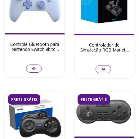
Controle Bluetooth para
Controlador de
Nintendo Switch 8bitdo
Simulação RGB Manete
Ultimate 2C
e Acelerador X56
H.O.T.A.S Logitech G
FRETE GRÁTIS
FRETE GRÁTIS