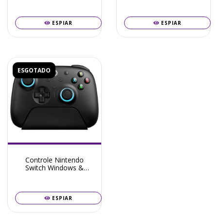
Windows Switch IOS
Series S X PC Hall Effect
Android Hall Effect Cor
Botões Mecânicos Cor
Preto
Branco
ESPIAR
ESPIAR
ESGOTADO
Controle Nintendo
Switch Windows &
Android 8Bitdo Ultimate
2 Sem Fio Hall Effect
Motion
ESPIAR