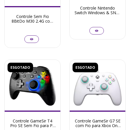
Controle Nintendo
Switch Windows & SNES
Controle Sem Fio
8Bitdo Ultimate 2 Sem
8BitDo M30 2.4G com
Fio
Adaptador para Mega
Drive Mini e PC
ESGOTADO
ESGOTADO
Controle GameSir T4
Controle GameSir G7 SE
Pro SE Sem Fio para PC
com Fio para Xbox One