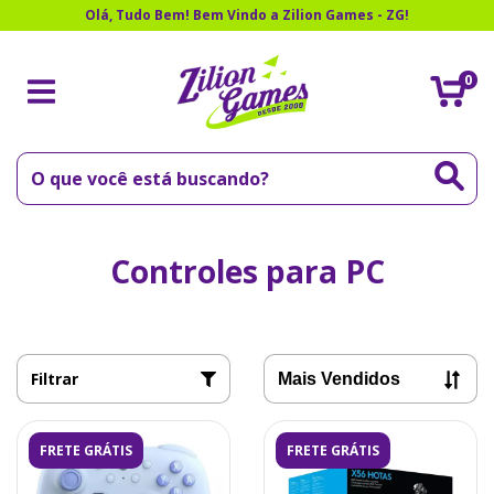
Olá, Tudo Bem! Bem Vindo a Zilion Games - ZG!
0
Controles para PC
Filtrar
FRETE GRÁTIS
FRETE GRÁTIS