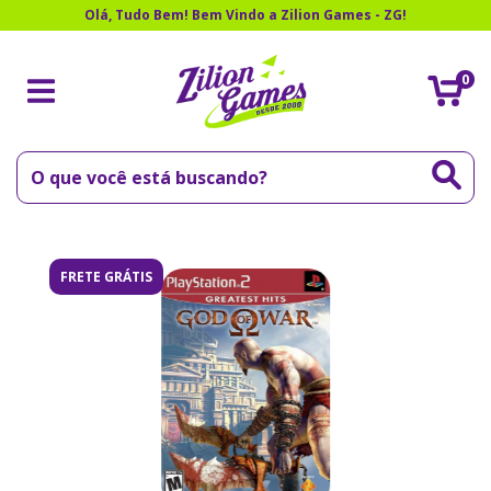
Olá, Tudo Bem! Bem Vindo a Zilion Games - ZG!
0
FRETE GRÁTIS