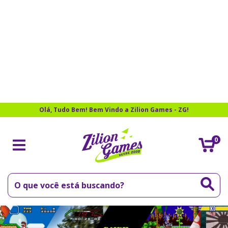
Olá, Tudo Bem! Bem Vindo a Zilion Games - ZG!
0