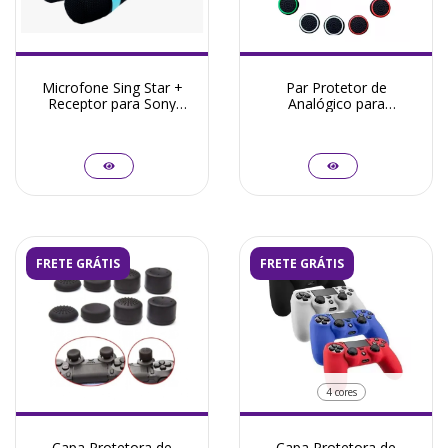
Microfone Sing Star +
Par Protetor de
Receptor para Sony
Analógico para
Playstation 4
PlayStation 4 -
PlayStation 5 - Xbox
One Series
FRETE GRÁTIS
FRETE GRÁTIS
4 cores
Capa Protetora de
Capa Protetora de