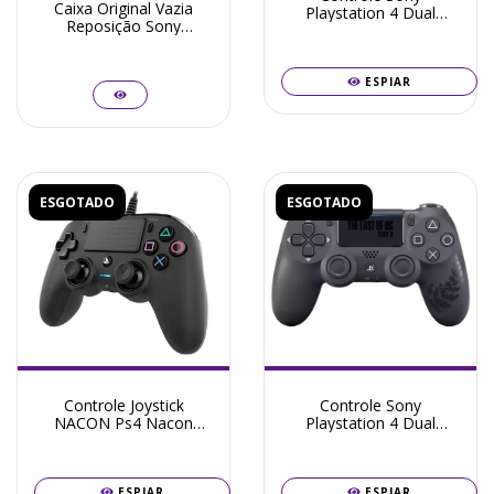
Caixa Original Vazia
Playstation 4 Dual
Reposição Sony
Shock 4 Branco Original
PlayStation Portable
PSP
ESPIAR
ESGOTADO
ESGOTADO
Controle Joystick
Controle Sony
NACON Ps4 Nacon
Playstation 4 Dual
Wired Compact
Shock 4 Edição The Last
Controller para Sony
of Us II Original -
Playstation 4
Seminovo
ESPIAR
ESPIAR