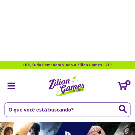
Olá, Tudo Bem! Bem Vindo a Zilion Games - ZG!
0