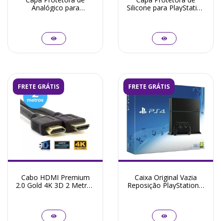
Analógico para
Silicone para PlayStation
PlayStation 4 -
4
PlayStation 5 - Xbox
One Series Kontrol
Freak
FRETE GRÁTIS
FRETE GRÁTIS
Cabo HDMI Premium
Caixa Original Vazia
2.0 Gold 4K 3D 2 Metros
Reposição PlayStation 4
Full Hd Blindado
500GB Fat