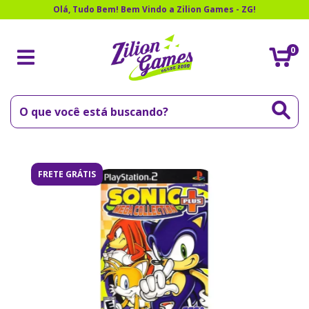
Olá, Tudo Bem! Bem Vindo a Zilion Games - ZG!
0
FRETE GRÁTIS