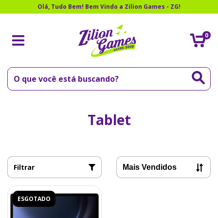
Olá, Tudo Bem! Bem Vindo a Zilion Games - ZG!
0
Tablet
Filtrar
ESGOTADO