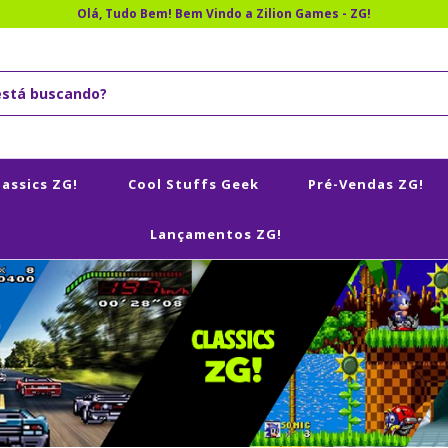
Olá, Tudo Bem! Bem Vindo a Zilion Games - ZG!
lassics ZG!
Cool Stuffs Geek
Pré-Vendas ZG!
Lançamentos ZG!