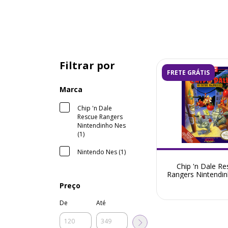
Filtrar por
FRETE GRÁTIS
Marca
Chip 'n Dale
Rescue Rangers
Nintendinho Nes
(1)
Nintendo Nes (1)
Chip 'n Dale Re
Rangers Nintendi
- Seminovo
Preço
De
Até