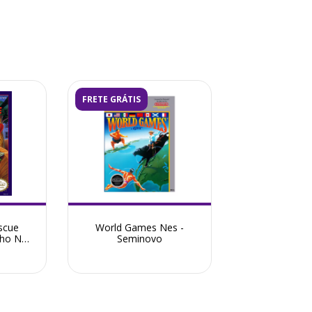
FRETE GRÁTIS
scue
World Games Nes -
nho Nes
Seminovo