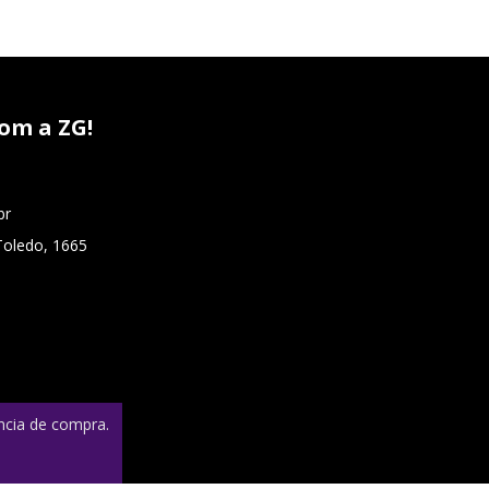
om a ZG!
br
Toledo, 1665
ência de compra.