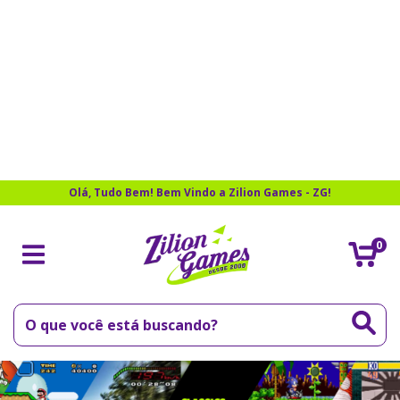
Olá, Tudo Bem! Bem Vindo a Zilion Games - ZG!
0