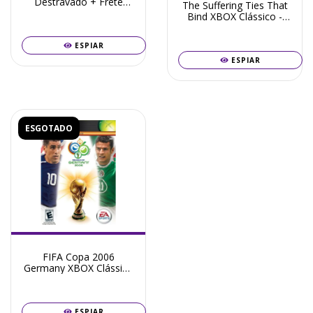
Destravado + Frete
The Suffering Ties That
Grátis + Garantia ZG!
Bind XBOX Clássico -
Seminovo
ESPIAR
ESPIAR
ESGOTADO
FIFA Copa 2006
Germany XBOX Clássico
- Seminovo
ESPIAR