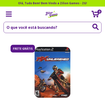
Olá, Tudo Bem! Bem Vindo a Zilion Games - ZG!
0
FRETE GRÁTIS