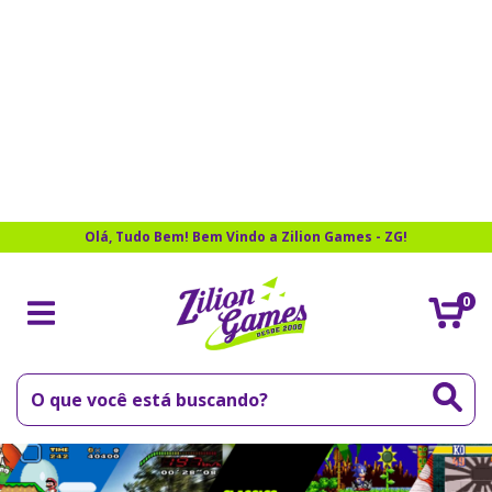
Olá, Tudo Bem! Bem Vindo a Zilion Games - ZG!
0