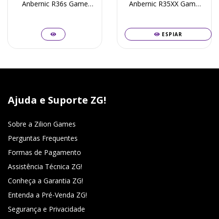
Anbernic R36s Game
Anbernic R35XX Game
Portatil Tela 3,5
Portatil Tela 3,5
Polegadas + 20 Mil
Polegadas + 20 Mil
Jogos Retro Box
Jogos Retro Box
Multijogos + Frete
Multijogos + Frete
ESPIAR
Grátis + Garantia ZG!
Grátis + Garantia ZG!
Ajuda e Suporte ZG!
Sobre a Zilion Games
Perguntas Frequentes
Formas de Pagamento
Assistência Técnica ZG!
Conheça a Garantia ZG!
Entenda a Pré-Venda ZG!
Segurança e Privacidade