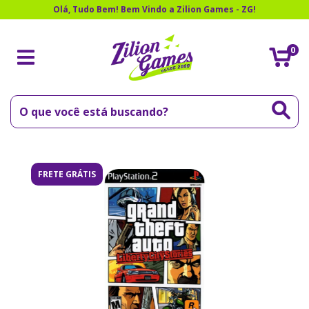
Olá, Tudo Bem! Bem Vindo a Zilion Games - ZG!
0
FRETE GRÁTIS