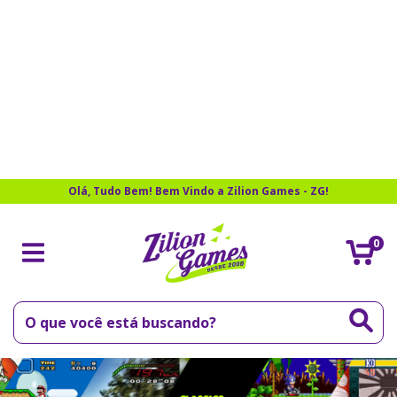
Olá, Tudo Bem! Bem Vindo a Zilion Games - ZG!
0