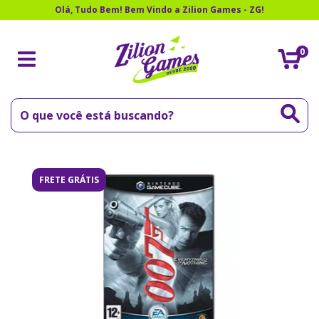
Olá, Tudo Bem! Bem Vindo a Zilion Games - ZG!
0
FRETE GRÁTIS