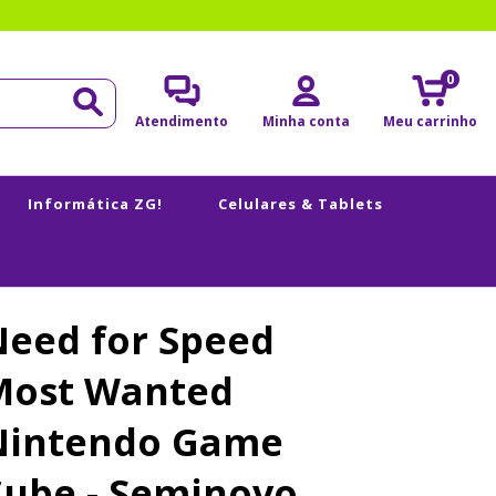
0
Atendimento
Minha conta
Meu carrinho
Informática ZG!
Celulares & Tablets
Need for Speed
Most Wanted
Nintendo Game
Cube - Seminovo