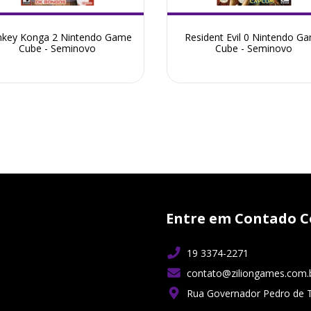
key Konga 2 Nintendo Game
Resident Evil 0 Nintendo G
Cube - Seminovo
Cube - Seminovo
Entre em Contado C
19 3374-2271
contato@ziliongames.com.
Rua Governador Pedro de 