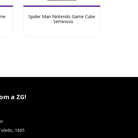
ame
Spider Man Nintendo Game Cube
Resident
- Seminovo
Cu
om a ZG!
br
Toledo, 1665