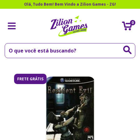
Olá, Tudo Bem! Bem Vindo a Zilion Games - ZG!
0
FRETE GRÁTIS