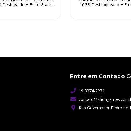
 Destravado + Frete Grátis +
16GB Desbloqueado + Fre
Garantia ZG!
Grátis + Garantia ZG!
Entre em Contado C
19 3374-2271
contato@ziliongames.com.
Rua Governador Pedro de 