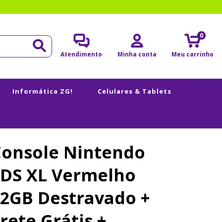
0
Atendimento
Minha conta
Meu carrinho
Informática ZG!
Celulares & Tablets
Console Nintendo
3DS XL Vermelho
2GB Destravado +
rete Grátis +