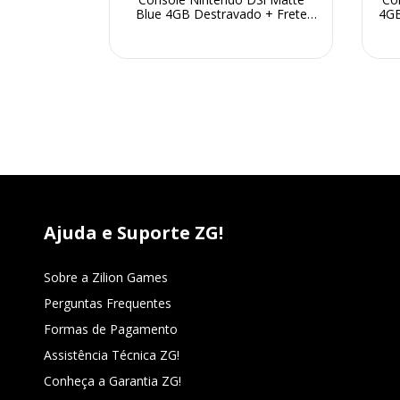
rete Grátis
Blue 4GB Destravado + Frete
4GB
G!
Grátis + Garantia ZG!
Ajuda e Suporte ZG!
Sobre a Zilion Games
Perguntas Frequentes
Formas de Pagamento
Assistência Técnica ZG!
Conheça a Garantia ZG!