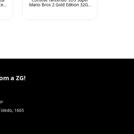
te
Mario Bros 2 Gold Edition 32GB
Roxo + Fr
Destravado + Frete Grátis +
Garantia ZG!
om a ZG!
br
Toledo, 1665