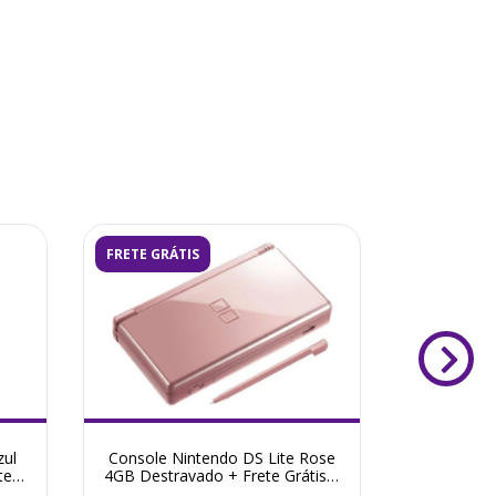
FRETE GRÁTIS
ESGOTADO
zul
Console Nintendo DS Lite Rose
Console N
te
4GB Destravado + Frete Grátis +
Cosmo Bl
Garantia ZG!
+ Frete 