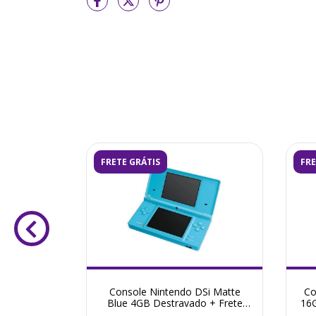
FRETE GRÁTIS
FRE
3DS Roxo
Console Nintendo DSi Matte
Co
ete Grátis
Blue 4GB Destravado + Frete
16G
G!
Grátis + Garantia ZG!