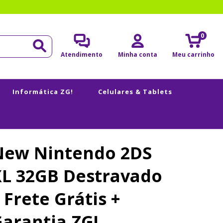
0
Atendimento
Minha conta
Meu carrinho
Informática ZG!
Celulares & Tablets
New Nintendo 2DS
XL 32GB Destravado
 Frete Grátis +
arantia ZG!