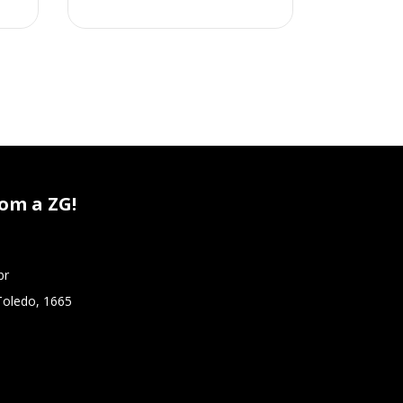
om a ZG!
br
Toledo, 1665