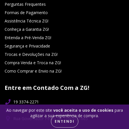
Perguntas Frequentes
Formas de Pagamento
Assistência Técnica ZG!
Conheça a Garantia ZG!
Entenda a Pré-Venda ZG!
Segurança e Privacidade
Trocas e Devoluções na ZG!
Compra Venda e Troca na ZG!
Como Comprar e Envio na ZG!
Entre em Contado Com a ZG!
19 3374-2271
Ao navegar por este site
você aceita o uso de cookies
para
contato@ziliongames.com.br
agilizar a sua experiência de compra.
Rua Governador Pedro de Toledo, 1665
ENTENDI