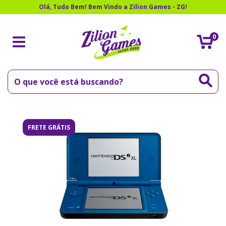
Olá, Tudo Bem! Bem Vindo a Zilion Games - ZG!
0
FRETE GRÁTIS