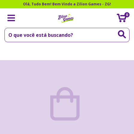
Olá, Tudo Bem! Bem Vindo a Zilion Games - ZG!
0