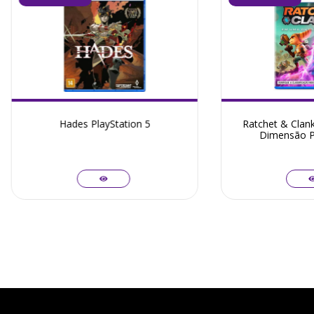
Hades PlayStation 5
Ratchet & Clan
Dimensão Pl