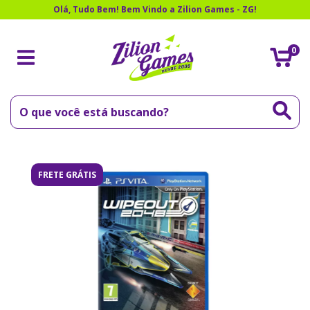
Olá, Tudo Bem! Bem Vindo a Zilion Games - ZG!
0
FRETE GRÁTIS