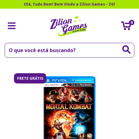
Olá, Tudo Bem! Bem Vindo a Zilion Games - ZG!
0
FRETE GRÁTIS