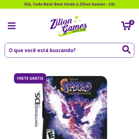
Olá, Tudo Bem! Bem Vindo a Zilion Games - ZG!
0
FRETE GRÁTIS