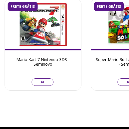
FRETE GRÁTIS
FRETE GRÁTIS
Mario Kart 7 Nintendo 3DS -
Super Mario 3d L
Seminovo
- Sem