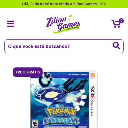
Olá, Tudo Bem! Bem Vindo a Zilion Games - ZG!
0
FRETE GRÁTIS