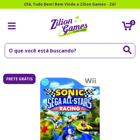
Olá, Tudo Bem! Bem Vindo a Zilion Games - ZG!
0
FRETE GRÁTIS