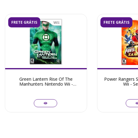
FRETE GRÁTIS
FRETE GRÁTIS
Green Lantern Rise Of The
Power Rangers S
Manhunters Nintendo Wii -
Wii - S
Seminovo