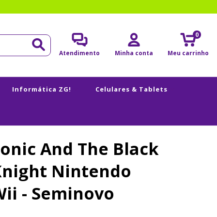
0
Atendimento
Minha conta
Meu carrinho
Informática ZG!
Celulares & Tablets
onic And The Black
Knight Nintendo
ii - Seminovo