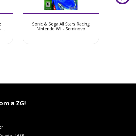
e
Sonic & Sega All Stars Racing
The Garfie
-
Nintendo Wii - Seminovo
om a ZG!
br
Toledo, 1665