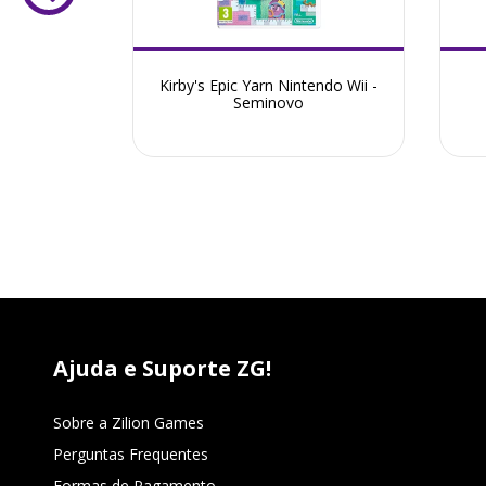
ntendo Wii
Kirby's Epic Yarn Nintendo Wii -
inovo
Seminovo
Ajuda e Suporte ZG!
Sobre a Zilion Games
Perguntas Frequentes
Formas de Pagamento