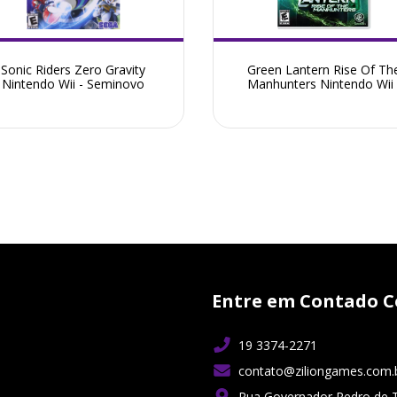
Sonic Riders Zero Gravity
Green Lantern Rise Of Th
Nintendo Wii - Seminovo
Manhunters Nintendo Wii 
Seminovo
Entre em Contado C
19 3374-2271
contato@ziliongames.com.
Rua Governador Pedro de 