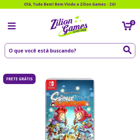
Olá, Tudo Bem! Bem Vindo a Zilion Games - ZG!
0
FRETE GRÁTIS