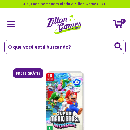
Olá, Tudo Bem! Bem Vindo a Zilion Games - ZG!
0
FRETE GRÁTIS