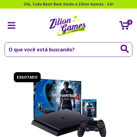
Olá, Tudo Bem! Bem Vindo a Zilion Games - ZG!
0
ESGOTADO