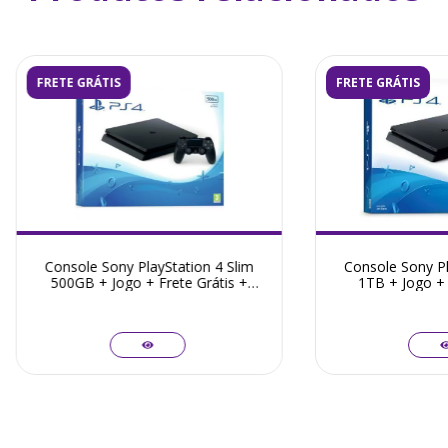
FRETE GRÁTIS
FRETE GRÁTIS
Console Sony PlayStation 4 Slim
Console Sony Pl
500GB + Jogo + Frete Grátis +
1TB + Jogo + 
Garantia ZG!
Garant