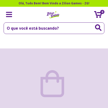
Olá, Tudo Bem! Bem Vindo a Zilion Games - ZG!
0