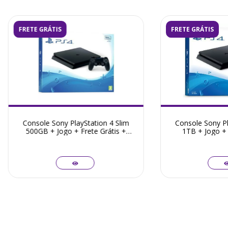
FRETE GRÁTIS
FRETE GRÁTIS
Console Sony PlayStation 4 Slim
Console Sony Pl
500GB + Jogo + Frete Grátis +
1TB + Jogo + 
Garantia ZG!
Garant