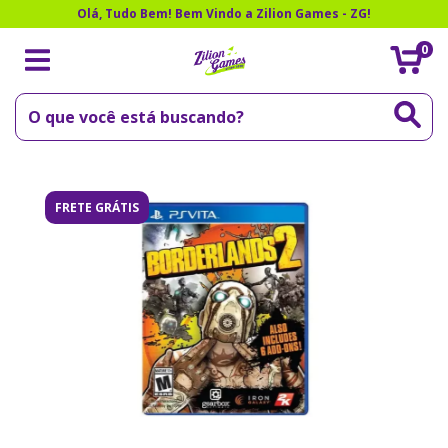
Olá, Tudo Bem! Bem Vindo a Zilion Games - ZG!
0
FRETE GRÁTIS