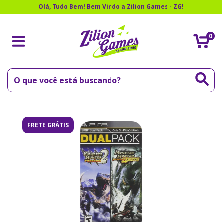
Olá, Tudo Bem! Bem Vindo a Zilion Games - ZG!
0
FRETE GRÁTIS