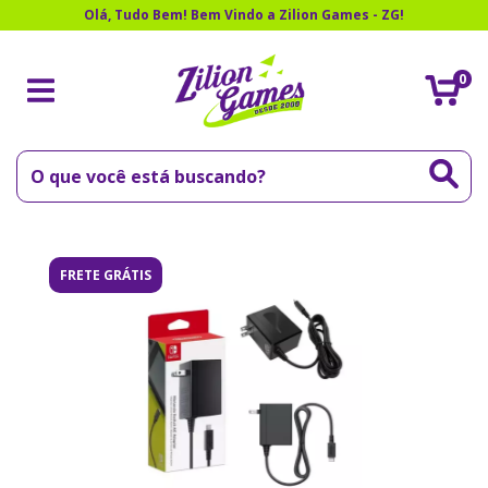
Olá, Tudo Bem! Bem Vindo a Zilion Games - ZG!
0
FRETE GRÁTIS