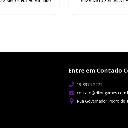
D 2 Metros Full Hd Blindado
64GB Micro 80mb/s A1 +
Adaptador
Entre em Contado C
19 3374-2271
contato@ziliongames.com.
Rua Governador Pedro de 