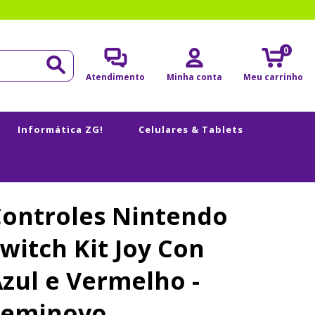
0
Atendimento
Minha conta
Meu carrinho
Informática ZG!
Celulares & Tablets
Controles Nintendo
witch Kit Joy Con
zul e Vermelho -
Seminovo