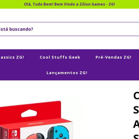
Olá, Tudo Bem! Bem Vindo a Zilion Games - ZG!
lassics ZG!
Cool Stuffs Geek
Pré-Vendas ZG!
Lançamentos ZG!
S
A