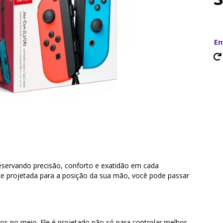
En
reservando precisão, conforto e exatidão em cada
e projetada para a posição da sua mão, você pode passar
s no meio. Ele é projetado não só para controlar melhor