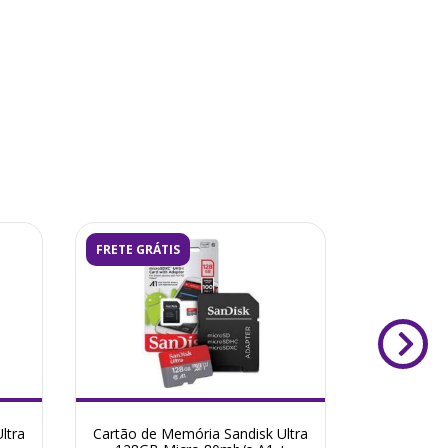
FRETE GRÁTIS
FRETE GRÁ
ltra
Cartão de Memória Sandisk Ultra
Bolsa Es