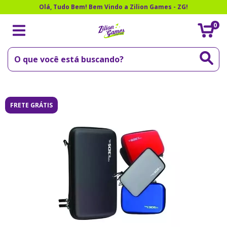
Olá, Tudo Bem! Bem Vindo a Zilion Games - ZG!
0
FRETE GRÁTIS