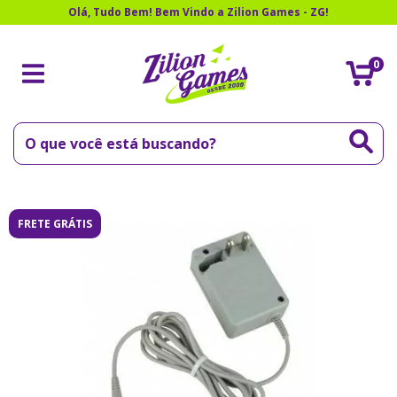
Olá, Tudo Bem! Bem Vindo a Zilion Games - ZG!
0
FRETE GRÁTIS