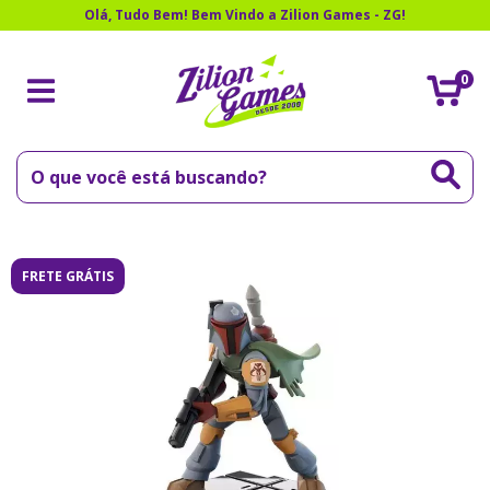
Olá, Tudo Bem! Bem Vindo a Zilion Games - ZG!
0
FRETE GRÁTIS