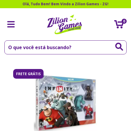
Olá, Tudo Bem! Bem Vindo a Zilion Games - ZG!
0
FRETE GRÁTIS