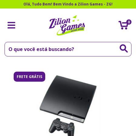
Olá, Tudo Bem! Bem Vindo a Zilion Games - ZG!
0
FRETE GRÁTIS