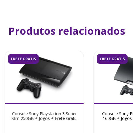
Produtos relacionados
FRETE GRÁTIS
FRETE GRÁTIS
Console Sony Playstation 3 Super
Console Sony Pl
Slim 250GB + Jogos + Frete Grátis
160GB + Jogos +
+ Garantia ZG!
Garant