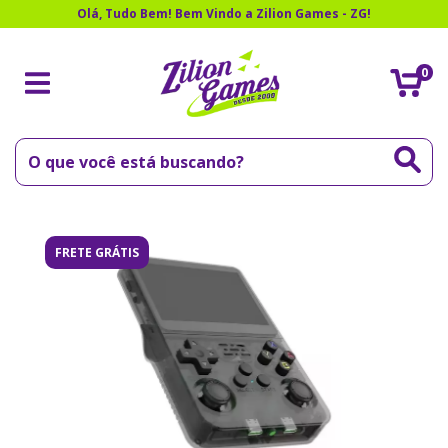
Olá, Tudo Bem! Bem Vindo a Zilion Games - ZG!
0
FRETE GRÁTIS