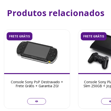
Produtos relacionados
FRETE GRÁTIS
FRETE GRÁTIS
Console Sony PsP Destravado +
Console Sony Pla
Frete Grátis + Garantia ZG!
Slim 250GB + Jog
+ Garan